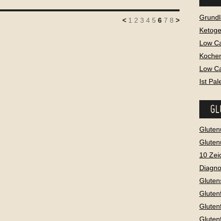
Grundl
<
1
2
3
4
5
6
7
8
>
Ketog
Low C
Kochen
Low Ca
Ist Pa
GL
Gluten
Gluten
10 Zei
Diagno
Gluten
Gluten
Gluten
Gluten