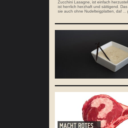
Zucchini Lasagne, ist einfach herzuste
ist herrlich herzhaft und sättigend. Da
sie auch ohne Nudelteigplatten, daf ...