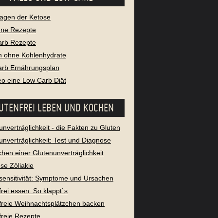
agen der Ketose
ene Rezepte
arb Rezepte
 ohne Kohlenhydrate
rb Ernährungsplan
leo eine Low Carb Diät
UTENFREI LEBEN UND KOCHEN
unverträglichkeit - die Fakten zu Gluten
unverträglichkeit: Test und Diagnose
chen einer Glutenunverträglichkeit
se Zöliakie
sensitivität: Symptome und Ursachen
frei essen: So klappt`s
freie Weihnachtsplätzchen backen
freie Rezepte