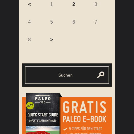
<
1
2
3
4
5
6
7
8
>