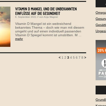
VITAMIN D MANGEL UND DIE UNBEKANNTEN
Omega-
EINFLÜSSE AUF DIE GESUNDHEIT
6. September 2021
// von
Anja Wagner
Gesund
Vitamin D Mangel ist ein weitreichend
Gesätt
bekanntes Thema – doch wie man mit diesem
Ungesä
umgeht und auf einen individuell passenden
Vitamin D Spiegel kommt ist umstritten. M ...
mehr
<
1
2
3
4
5
6
7
8
>
Grundl
Ketog