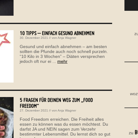
10 TIPPS – EINFACH GESUND ABNEHMEN
z
30. Dezember 2021
// von
Anja Wagner
Gesund und einfach abnehmen – am besten
sollten die Pfunde auch noch schnell purzeln.
“10 Kilo in 3 Wochen” – Diäten versprechen
jedoch oft nur ei ...
mehr
woz
5 FRAGEN FÜR DEINEN WEG ZUM „FOOD
FREEDOM“
27. Dezember 2021
// von
Anja Wagner
Food Freedom erreichen. Die Freiheit alles
essen zu können was du essen möchtest. Du
darfst JA und NEIN sagen zum Verzehr
B
zu
bestimmter Lebensmittel. Du lernst dich so gut