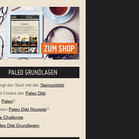
PALEO GRUNDLAGEN
ngt der Start mit der
Steinzeitdiät
d Contra der
Paleo Diät
t
Paleo
?
sten
Paleo Diät Rezepte
?
e Challenge
aleo Diät Grundlagen