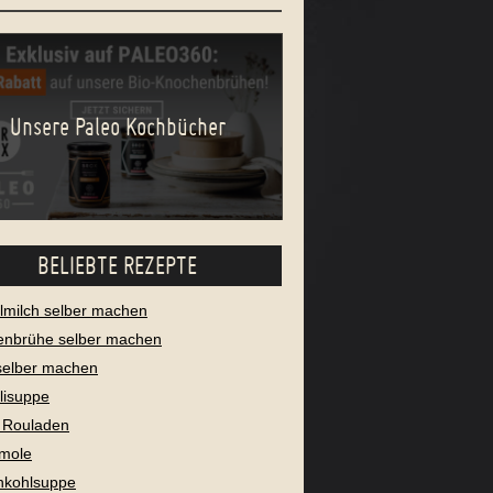
Unsere Paleo Kochbücher
BELIEBTE REZEPTE
milch selber machen
enbrühe selber machen
selber machen
lisuppe
 Rouladen
mole
nkohlsuppe