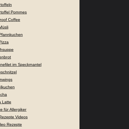
toffeln
toffel Pommes
proof Coffee
Müsli
Pfannkuchen
Pizza
chsuppe
enbrot
nefilet im Speckmantel
eschnitzel
nwings
lkuchen
cha
 Latte
 für Allergiker
Rezepte Videos
aleo Rezepte