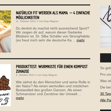
NATÜRLICH FIT WERDEN ALS MAMA – 4 EINFACHE
MÖGLICHKEITEN
11. Oktober 2021
// von
Anja Wagner
Du denkst du machst nicht ausreichend Sport?
Wir zeigen dir auf, warum dieser Gedanke
Blödsinn ist. Dr. Silke Schäfer von StrongHabits
(es freut mich sehr die deutsche Ka ...
mehr
PRODUKTTEST: WURMKISTE FÜR EINEN KOMPOST
So geli
ZUHAUSE
Pro un
4. Oktober 2021
// von
Anja Wagner
Was is
Wie siehst du den Menschen und seine Rolle in
der Natur? Als einen wertvollen und nützlichen
Die be
Bestandteil des großen Ganzen. Als einen
30 Tag
Schmarotzer und Zerstörer der Umwelt ...
mehr
Alle P