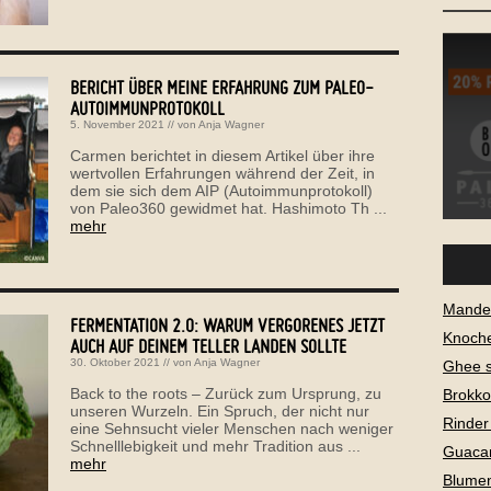
BERICHT ÜBER MEINE ERFAHRUNG ZUM PALEO-
AUTOIMMUNPROTOKOLL
5. November 2021
// von
Anja Wagner
Carmen berichtet in diesem Artikel über ihre
wertvollen Erfahrungen während der Zeit, in
dem sie sich dem AIP (Autoimmunprotokoll)
von Paleo360 gewidmet hat. Hashimoto Th ...
mehr
Mandel
FERMENTATION 2.0: WARUM VERGORENES JETZT
Knoch
AUCH AUF DEINEM TELLER LANDEN SOLLTE
30. Oktober 2021
// von
Anja Wagner
Ghee 
Back to the roots – Zurück zum Ursprung, zu
Brokko
unseren Wurzeln. Ein Spruch, der nicht nur
Rinder
eine Sehnsucht vieler Menschen nach weniger
Schnelllebigkeit und mehr Tradition aus ...
Guaca
mehr
Blume