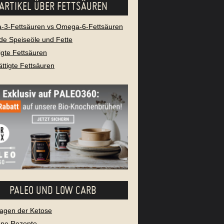
ARTIKEL ÜBER FETTSÄUREN
3-Fettsäuren vs Omega-6-Fettsäuren
e Speiseöle und Fette
igte Fettsäuren
ttigte Fettsäuren
PALEO UND LOW CARB
agen der Ketose
ene Rezepte