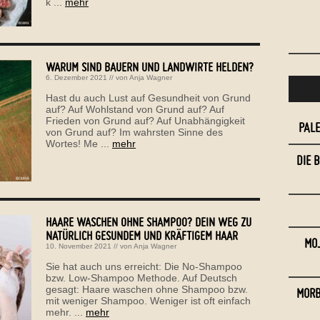
k ...
mehr
WARUM SIND BAUERN UND LANDWIRTE HELDEN?
6. Dezember 2021
// von
Anja Wagner
Hast du auch Lust auf Gesundheit von Grund
auf? Auf Wohlstand von Grund auf? Auf
Frieden von Grund auf? Auf Unabhängigkeit
PAL
von Grund auf? Im wahrsten Sinne des
Wortes! Me ...
mehr
DIE 
HAARE WASCHEN OHNE SHAMPOO? DEIN WEG ZU
NATÜRLICH GESUNDEM UND KRÄFTIGEM HAAR
MOJ
10. November 2021
// von
Anja Wagner
Sie hat auch uns erreicht: Die No-Shampoo
bzw. Low-Shampoo Methode. Auf Deutsch
gesagt: Haare waschen ohne Shampoo bzw.
MORB
mit weniger Shampoo. Weniger ist oft einfach
mehr. ...
mehr