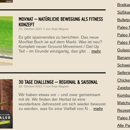
Bratkar
Süßkar
MOVNAT – NATÜRLICHE BEWEGUNG ALS FITNESS
Bullet
KONZEPT
Paleo 
25. Oktober 2021
// von
Anja Wagner
Paleo 
Es gibt spannendes zu berichten. Das neue
MovNat Buch ist auf dem Markt. Was ist neu?
Paleo 
Komplett neuer Ground Movement / Get Up
Gulas
Teil – im Grunde einzigartig, das gibt ...
mehr
Banan
Schwei
Selleri
Chicke
30 TAGE CHALLENGE – REGIONAL & SAISONAL
18. Oktober 2021
// von
Anja Wagner
Zwiebe
Wir haben etwas vor – und zwar gemeinsam
Kombu
mit dir. Wir finden der Herbst ist eine
Matcha
wunderbare Jahreszeit um sich wieder bewusst
zu werden, was für eine Vielfalt von N ...
mehr
Rezepte
Paleo 
Alle P