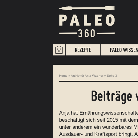
REZEPTE
PALEO WISSE
Home
»
Archiv für Anja Wagner
»
Seite 3
Beiträge 
Anja hat Ernährungswissenschaften
beschäftigt sich seit 2015 mit de
unter anderem ein wunderbares Min
Ausdauer- und Kraftsport bringt. A