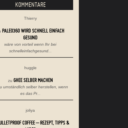
KOMMENTARE
Thierry
PALEO360 WIRD SCHNELL EINFACH
u
GESUND
wäre von vorteil wenn Ihr bei
schnelleinfachgesund...
huggle
GHEE SELBER MACHEN
zu
u umständlich selber herstellen, wenn
es das Pr...
joliya
ULLETPROOF COFFEE – REZEPT, TIPPS &