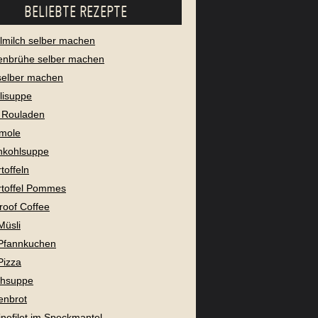
BELIEBTE REZEPTE
milch selber machen
enbrühe selber machen
selber machen
lisuppe
 Rouladen
mole
nkohlsuppe
toffeln
toffel Pommes
proof Coffee
Müsli
Pfannkuchen
Pizza
chsuppe
enbrot
nefilet im Speckmantel