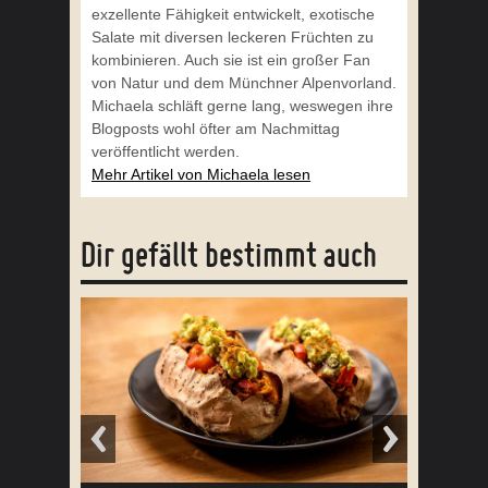
exzellente Fähigkeit entwickelt, exotische
Salate mit diversen leckeren Früchten zu
kombinieren. Auch sie ist ein großer Fan
von Natur und dem Münchner Alpenvorland.
Michaela schläft gerne lang, weswegen ihre
Blogposts wohl öfter am Nachmittag
veröffentlicht werden.
Mehr Artikel von Michaela lesen
Dir gefällt bestimmt auch