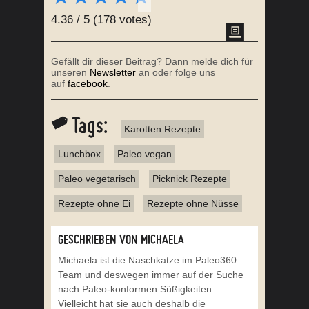
4.36
/
5
(
178
votes)
Gefällt dir dieser Beitrag? Dann melde dich für
unseren
Newsletter
an oder folge uns
auf
facebook
.
Tags:
Karotten Rezepte
Lunchbox
Paleo vegan
Paleo vegetarisch
Picknick Rezepte
Rezepte ohne Ei
Rezepte ohne Nüsse
GESCHRIEBEN VON MICHAELA
Michaela ist die Naschkatze im Paleo360
Team und deswegen immer auf der Suche
nach Paleo-konformen Süßigkeiten.
Vielleicht hat sie auch deshalb die