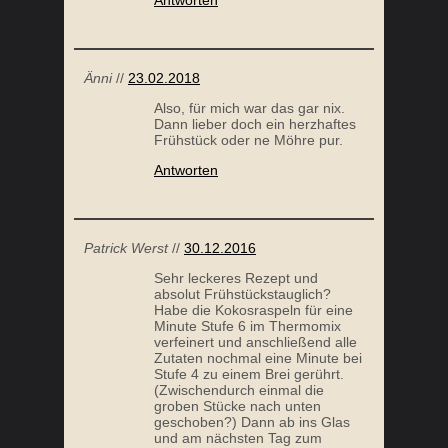
HÜHNCHEN WRAPS MIT AVOCADO
Änni
//
23.02.2018
Also, für mich war das gar nix.
Dann lieber doch ein herzhaftes
Frühstück oder ne Möhre pur.
Antworten
Patrick Werst
//
30.12.2016
Sehr leckeres Rezept und
GEBACKENE BIRNE
absolut Frühstückstauglich?
Habe die Kokosraspeln für eine
Minute Stufe 6 im Thermomix
verfeinert und anschließend alle
Zutaten nochmal eine Minute bei
Stufe 4 zu einem Brei gerührt.
(Zwischendurch einmal die
groben Stücke nach unten
geschoben?) Dann ab ins Glas
und am nächsten Tag zum