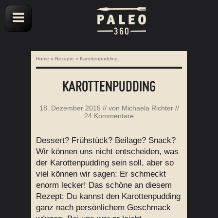
Home
»
Rezepte
»
Karottenpudding
KAROTTENPUDDING
18. Dezember 2015
// von
Michaela Richter
//
24 Kommentare
Dessert? Frühstück? Beilage? Snack?
Wir können uns nicht entscheiden, was
der Karottenpudding sein soll, aber so
viel können wir sagen: Er schmeckt
enorm lecker! Das schöne an diesem
Rezept: Du kannst den Karottenpudding
ganz nach persönlichem Geschmack