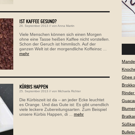
IST KAFFEE GESUND?
26. September 2013
// von
Anna Martin
Viele Menschen können sich einen Morgen
ohne eine Tasse heißen Kaffee nicht vorstellen.
Schon der Geruch ist himmlisch. Auf der
ganzen Welt ist der morgendliche Koffeinsc ...
mehr
Mandel
Knoch
Ghee 
Brokko
KÜRBIS HAPPEN
25. September 2013
// von
Michaela Richter
Rinder
Die Kürbiszeit ist da – an jeder Ecke leuchtet
Guaca
es Orange. Und das Gute ist: Es gibt unendlich
Blume
viele leckere Zubereitungsarten. Zum Beispiel
unsere Kürbis Happen, di ...
mehr
Bratkar
Süßkar
Bullet