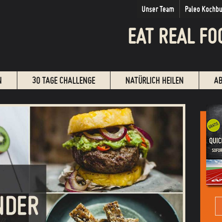
Unser Team
Paleo Kochb
EAT REAL FO
N
30 TAGE CHALLENGE
NATÜRLICH HEILEN
A