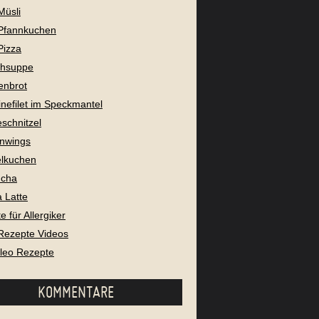
Müsli
Pfannkuchen
Pizza
chsuppe
enbrot
nefilet im Speckmantel
eschnitzel
nwings
lkuchen
cha
 Latte
 für Allergiker
Rezepte Videos
aleo Rezepte
KOMMENTARE