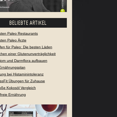
BELIEBTE ARTIKEL
sten Paleo Restaurants
sten Paleo Ärzte
fen für Paleo: Die besten Läden
chen einer Glutenunverträglichkeit
iom und Darmflora aufbauen
Ernährungsplan
ung bei Histaminintoleranz
ssFit Übungen für Zuhause
oße Kokosöl Vergleich
freie Ernährung