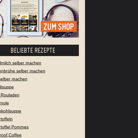
BELIEBTE REZEPTE
milch selber machen
enbrühe selber machen
selber machen
lisuppe
 Rouladen
mole
nkohlsuppe
toffeln
toffel Pommes
proof Coffee