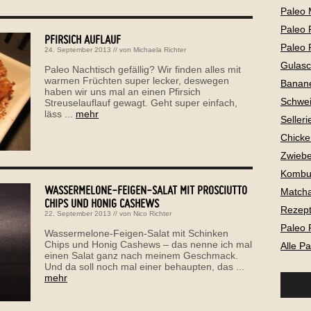
Paleo 
Paleo 
PFIRSICH AUFLAUF
Paleo 
24. September 2013
// von
Michaela Richter
Gulas
Paleo Nachtisch gefällig? Wir finden alles mit
warmen Früchten super lecker, deswegen
Banan
haben wir uns mal an einen Pfirsich
Schwei
Streuselauflauf gewagt. Geht super einfach,
läss ...
mehr
Selleri
Chicke
Zwiebe
Kombu
WASSERMELONE-FEIGEN-SALAT MIT PROSCIUTTO
Matcha
CHIPS UND HONIG CASHEWS
Rezepte
22. September 2013
// von
Nico Richter
Paleo 
Wassermelone-Feigen-Salat mit Schinken
Chips und Honig Cashews – das nenne ich mal
Alle P
einen Salat ganz nach meinem Geschmack.
Und da soll noch mal einer behaupten, das ...
mehr