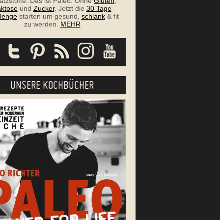
atzstoffe. Das ist Paleo. Ohne
Gluten
,
ktose
und
Zucker
. Jetzt die
30 Tage
lenge
starten um gesund,
schlank
& fit
zu werden.
MEHR
UNSERE KOCHBÜCHER