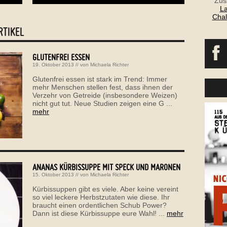
Zus
La
Chal
RTIKEL
GLUTENFREI ESSEN
19. Oktober 2013
// von
Michaela Richter
Glutenfrei essen ist stark im Trend: Immer
mehr Menschen stellen fest, dass ihnen der
Verzehr von Getreide (insbesondere Weizen)
nicht gut tut. Neue Studien zeigen eine G ...
mehr
ANANAS KÜRBISSUPPE MIT SPECK UND MARONEN
15. Oktober 2013
// von
Michaela Richter
Kürbissuppen gibt es viele. Aber keine vereint
so viel leckere Herbstzutaten wie diese. Ihr
braucht einen ordentlichen Schub Power?
Dann ist diese Kürbissuppe eure Wahl! ...
mehr