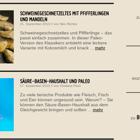
SCHWEINEGESCHNETZELTES MIT PFIFFERLINGEN
z
UND MANDELN
21. September 2013
// von
Nico Richter
Schweinegeschnetzeltes und Pfifferlinge – das
passt einfach zusammen. In dieser Paleo-
Version des Klassikers entsteht eine leckere
Variante mit Kokosmilch und knack ...
mehr
woz
SÄURE-BASEN-HAUSHALT UND PALEO
17. September 2013
// von
Christina Fisch
Zu viele tierische Produkte wie Fleisch, Fisch
und Eier können ungesund sein. Warum? – Sie
können den Säure-Basen-Haushalt aus dem
Gleichgewicht bringen und sollten ...
mehr
B
zu