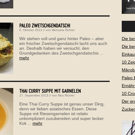
PALEO ZWETSCHGENDATSCHI
6. Oktober 2013
// von
Michaela Richter
Wir stehen voll und ganz hinter Paleo – aber
Die be
ein frischer Zwetschgendatschi lacht uns auch
Die be
an. Deshalb haben wir versucht, den
Grundgedanken des Zwetschgendatschis ...
Einkau
mehr
10 Zei
Mikrob
Paleo 
Ernähr
THAI CURRY SUPPE MIT GARNELEN
10 Cro
27. September 2013
// von
Nico Richter
Der gr
Eine Thai Curry Suppe ist genau unser Ding,
denn wir lieben asiatisches Essen. Diese
Zucker
Suppe mit Riesengarnelen ist relativ
unkompliziert zuzubereiten und super lecker.
Kok ...
mehr