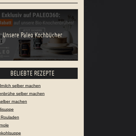
Unsere Paleo Kochbücher
BELIEBTE REZEPTE
milch selber machen
enbrühe selber machen
selber machen
lisuppe
 Rouladen
mole
nkohlsuppe