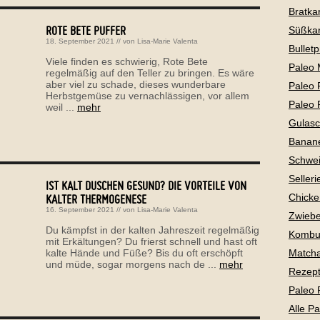
Bratkar
ROTE BETE PUFFER
Süßkar
18. September 2021
// von
Lisa-Marie Valenta
Bullet
Viele finden es schwierig, Rote Bete
Paleo 
regelmäßig auf den Teller zu bringen. Es wäre
aber viel zu schade, dieses wunderbare
Paleo 
Herbstgemüse zu vernachlässigen, vor allem
Paleo 
weil ...
mehr
Gulas
Banan
Schwei
Selleri
IST KALT DUSCHEN GESUND? DIE VORTEILE VON
Chicke
KALTER THERMOGENESE
16. September 2021
// von
Lisa-Marie Valenta
Zwiebe
Du kämpfst in der kalten Jahreszeit regelmäßig
Kombu
mit Erkältungen? Du frierst schnell und hast oft
Matcha
kalte Hände und Füße? Bis du oft erschöpft
und müde, sogar morgens nach de ...
mehr
Rezepte
Paleo 
Alle P