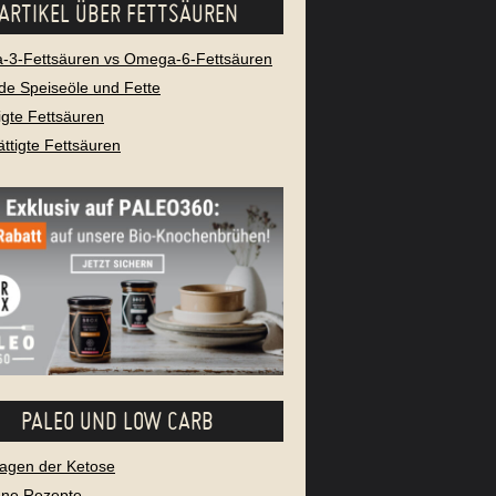
ARTIKEL ÜBER FETTSÄUREN
3-Fettsäuren vs Omega-6-Fettsäuren
e Speiseöle und Fette
igte Fettsäuren
ttigte Fettsäuren
PALEO UND LOW CARB
agen der Ketose
ene Rezepte