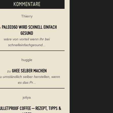
KOMMENTARE
Thierry
PALEO360 WIRD SCHNELL EINFACH
u
GESUND
wäre von vorteil wenn Ihr bei
schnelleinfachgesund...
huggle
GHEE SELBER MACHEN
zu
u umständlich selber herstellen, wenn
es das Pr...
joliya
ULLETPROOF COFFEE – REZEPT, TIPPS &