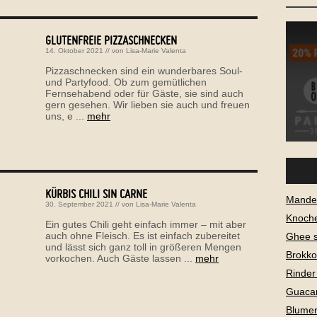
GLUTENFREIE PIZZASCHNECKEN
14. Oktober 2021
// von
Lisa-Marie Valenta
Pizzaschnecken sind ein wunderbares Soul-
und Partyfood. Ob zum gemütlichen
Fernsehabend oder für Gäste, sie sind auch
gern gesehen. Wir lieben sie auch und freuen
uns, e ...
mehr
KÜRBIS CHILI SIN CARNE
Mandel
30. September 2021
// von
Lisa-Marie Valenta
Knoch
Ein gutes Chili geht einfach immer – mit aber
auch ohne Fleisch. Es ist einfach zubereitet
Ghee 
und lässt sich ganz toll in größeren Mengen
Brokko
vorkochen. Auch Gäste lassen ...
mehr
Rinder
Guaca
Blume