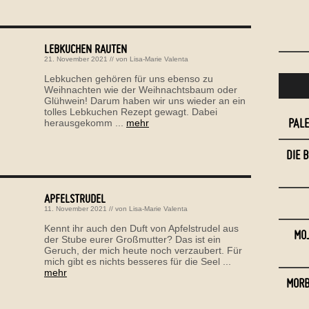
LEBKUCHEN RAUTEN
21. November 2021
// von
Lisa-Marie Valenta
Lebkuchen gehören für uns ebenso zu
Weihnachten wie der Weihnachtsbaum oder
Glühwein! Darum haben wir uns wieder an ein
tolles Lebkuchen Rezept gewagt. Dabei
PAL
herausgekomm ...
mehr
DIE 
APFELSTRUDEL
11. November 2021
// von
Lisa-Marie Valenta
Kennt ihr auch den Duft von Apfelstrudel aus
MOJ
der Stube eurer Großmutter? Das ist ein
Geruch, der mich heute noch verzaubert. Für
mich gibt es nichts besseres für die Seel ...
mehr
MORB