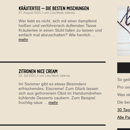
KRÄUTERTEE – DIE BESTEN MISCHUNGEN
27. August 2021
// von
Lisa-Marie Valenta
Wer liebt es nicht, sich mit einer dampfend
heißen und verführerisch duftenden Tasse
Kräutertee in einen Stuhl fallen zu lassen und
einfach mal abzuschalten? Wie herrlich ...
mehr
ZITRONEN NICE CREAM
22. Juli 2021
// von
Lisa-Marie Valenta
So geli
Im Sommer gibt es etwas Besonders
Pro un
erfrischendes: Eiscreme! Zum Glück lassen
sich aus gefrorenem Obst im Handumdrehen
Was is
kühlende Desserts zaubern. Zum Beispiel
Die be
fruchtig-säue ...
mehr
30 Tag
Alle P