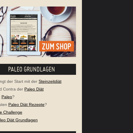
PALEO GRUNDLAGEN
ngt der Start mit der
Steinzeitdiät
d Contra der
Paleo Diät
t
Paleo
?
sten
Paleo Diät Rezepte
?
e Challenge
aleo Diät Grundlagen