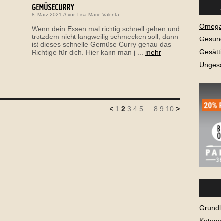
GEMÜSECURRY
8. März 2021
// von
Lisa-Marie Valenta
Omega-
Wenn dein Essen mal richtig schnell gehen und
trotzdem nicht langweilig schmecken soll, dann
Gesund
ist dieses schnelle Gemüse Curry genau das
Gesätt
Richtige für dich. Hier kann man j ...
mehr
Ungesä
<
1
2
3
4
5
…
8
9
10
>
Grundl
Ketog