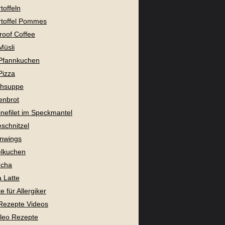
toffeln
toffel Pommes
proof Coffee
Müsli
Pfannkuchen
Pizza
chsuppe
enbrot
nefilet im Speckmantel
eschnitzel
nwings
lkuchen
cha
 Latte
 für Allergiker
Rezepte Videos
aleo Rezepte