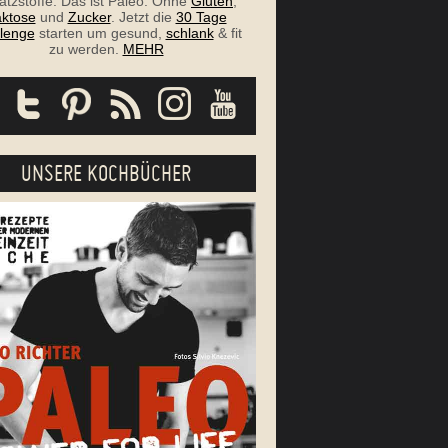
atzstoffe. Das ist Paleo. Ohne
Gluten
,
ktose
und
Zucker
. Jetzt die
30 Tage
lenge
starten um gesund,
schlank
& fit
zu werden.
MEHR
UNSERE KOCHBÜCHER