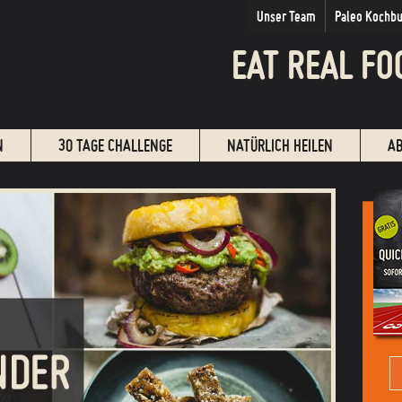
Unser Team
Paleo Kochb
EAT REAL FO
N
30 TAGE CHALLENGE
NATÜRLICH HEILEN
A