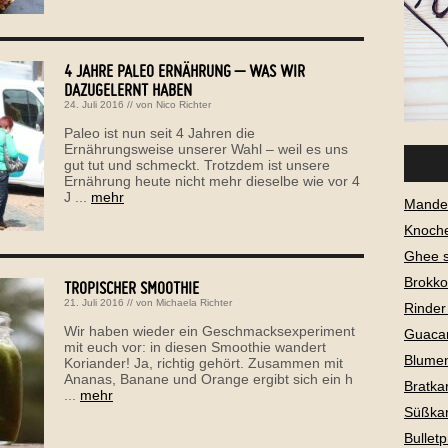
4 JAHRE PALEO ERNÄHRUNG – WAS WIR
DAZUGELERNT HABEN
24. Juli 2016
// von
Nico Richter
Paleo ist nun seit 4 Jahren die
Ernährungsweise unserer Wahl – weil es uns
gut tut und schmeckt. Trotzdem ist unsere
Ernährung heute nicht mehr dieselbe wie vor 4
J ...
mehr
Mandel
Knoch
Ghee 
Brokko
TROPISCHER SMOOTHIE
21. Juli 2016
// von
Michaela Richter
Rinder
Wir haben wieder ein Geschmacksexperiment
Guaca
mit euch vor: in diesen Smoothie wandert
Blume
Koriander! Ja, richtig gehört. Zusammen mit
Ananas, Banane und Orange ergibt sich ein h
Bratkar
...
mehr
Süßkar
Bullet