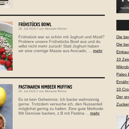
FRÜHSTÜCKS BOWL
28. Juli 2016
// von
Michaela Richter
Frühstück war so schön mit Joghurt und Müsli?
Die be
Probiere unsere Frühstücks Bowl aus und du
Die be
willst nicht mehr zurück! Statt Joghurt haben
wir eine cremige Masse aus Avocado, ...
mehr
Einkau
10 Zei
Mikrob
Paleo 
Ernähr
PASTINAKEN HIMBEER MUFFINS
10 Cro
26. Juli 2016
// von
Michaela Richter
Der gr
Es ist kein Geheimnis: Ich backe wahnsinnig
gerne. Trotzdem versuche ich, den Nussanteil
Zucker
möglichst gering zu halten. Eine gute Methode:
Mit Gemüse backen, z.B mit Pastina ...
mehr