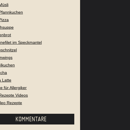
Müsli
Pfannkuchen
Pizza
chsuppe
enbrot
nefilet im Speckmantel
eschnitzel
nwings
lkuchen
cha
 Latte
 für Allergiker
Rezepte Videos
aleo Rezepte
KOMMENTARE