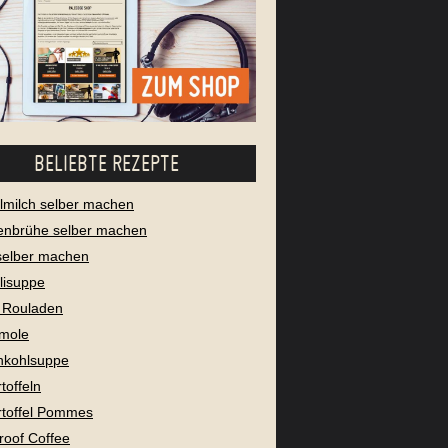
BELIEBTE REZEPTE
milch selber machen
enbrühe selber machen
selber machen
lisuppe
 Rouladen
mole
nkohlsuppe
toffeln
toffel Pommes
proof Coffee