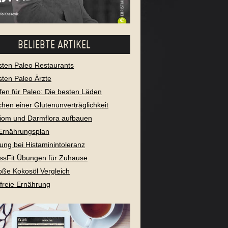
BELIEBTE ARTIKEL
sten Paleo Restaurants
sten Paleo Ärzte
fen für Paleo: Die besten Läden
chen einer Glutenunverträglichkeit
iom und Darmflora aufbauen
Ernährungsplan
ung bei Histaminintoleranz
ssFit Übungen für Zuhause
oße Kokosöl Vergleich
freie Ernährung