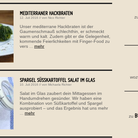
MEDITERRANER HACKBRATEN
z
12. Juli 2016
// von
Nico Richter
Unser mediterrane Hackbraten ist der
Gaumenschmauß schlechthin, er schmeckt
warm und kalt. Zudem gibt er die Gelegenheit,
kommende Feierlichkeiten mit Finger-Food zu
vers ...
mehr
woz
SPARGEL SÜSSKARTOFFEL SALAT IM GLAS
10. Juli 2016
// von
Michaela Richter
Salat im Glas zaubert dein Mittagessen im
Handumdrehen gesünder. Wir haben eine
Kombination von Süßkartoffel und Spargel
ausprobiert – und das Ergebnis hat uns mehr
...
mehr
B
zu