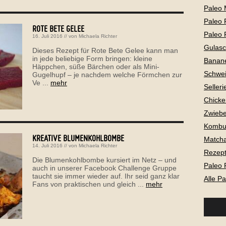
Paleo 
Paleo 
ROTE BETE GELEE
Paleo 
16. Juli 2016
// von
Michaela Richter
Gulas
Dieses Rezept für Rote Bete Gelee kann man
in jede beliebige Form bringen: kleine
Banan
Häppchen, süße Bärchen oder als Mini-
Schwei
Gugelhupf – je nachdem welche Förmchen zur
Ve ...
mehr
Selleri
Chicke
Zwiebe
Kombu
KREATIVE BLUMENKOHLBOMBE
Matcha
14. Juli 2016
// von
Michaela Richter
Rezepte
Die Blumenkohlbombe kursiert im Netz – und
Paleo 
auch in unserer Facebook Challenge Gruppe
taucht sie immer wieder auf. Ihr seid ganz klar
Alle P
Fans von praktischen und gleich ...
mehr