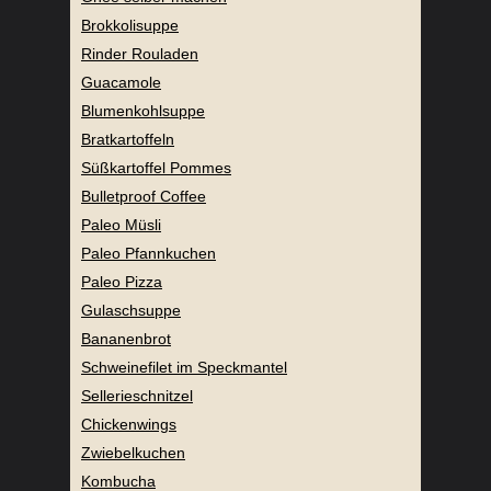
Brokkolisuppe
Rinder Rouladen
Guacamole
Blumenkohlsuppe
Bratkartoffeln
Süßkartoffel Pommes
Bulletproof Coffee
Paleo Müsli
Paleo Pfannkuchen
Paleo Pizza
Gulaschsuppe
Bananenbrot
Schweinefilet im Speckmantel
Sellerieschnitzel
Chickenwings
Zwiebelkuchen
Kombucha