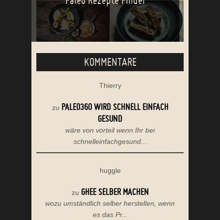
Paleo Rezepte Finder
KOMMENTARE
Thierry
PALEO360 WIRD SCHNELL EINFACH
zu
GESUND
wäre von vorteil wenn Ihr bei
schnelleinfachgesund...
huggle
GHEE SELBER MACHEN
zu
wozu umständlich selber herstellen, wenn
es das Pr...